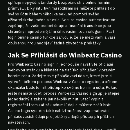
splňuje nejvyšší standardy bezpečnosti v online herním
průmyslu. Díky intuitivnímu rozhraní se můžete přihlásit do
svého účtu během několika sekund pomocí svého
uživatelského jména a hesla. Secure casino authentication
zajišťuje, že vaše osobní údaje a finanční transakce jsou
chráněny nejmodernějšími šifrovacími technologiemi. Fast
login online casino funkce zaručuje, že se mezi vámi a vaší
oblíbenou hrou neobjeví žádné zbytečné překážky.
Jak Se Přihlásit do Winbeatz Casino
Pro Winbeatz Casino sign in jednoduše navštivte oficiální
webovou stránku a klikněte na tlačítko přihlášení v pravém
horním rohu. Zadejte své přihlašovací údaje, které jste si
vytvořili během procesu Winbeatz Casino register, a během
okamžiku budete mít přístup ke svému hernímu účtu. Pokud
ještě nemáte účet, proces Winbeatz Casino sign up je stejně
jednoduchý a zabere jen několik minut. Stačí vyplnit
registrační formulář základními údaji a můžete začít hrát.
Casino login systém také nabízí možnost zapamatování
přihlašovacích údajů pro ještě rychlejší přístup při příštích
návštěvách.