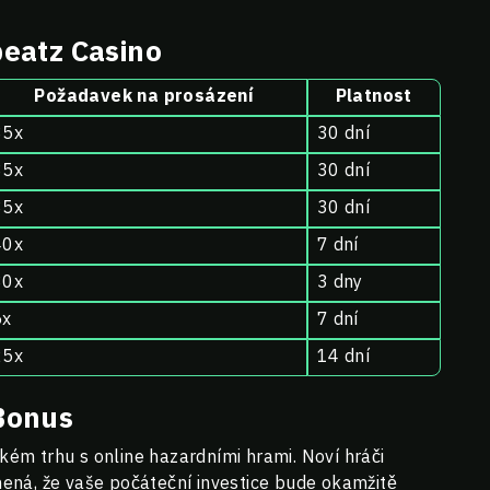
eatz Casino
Požadavek na prosázení
Platnost
35x
30 dní
35x
30 dní
35x
30 dní
40x
7 dní
30x
3 dny
5x
7 dní
25x
14 dní
Bonus
ém trhu s online hazardními hrami. Noví hráči
ená, že vaše počáteční investice bude okamžitě