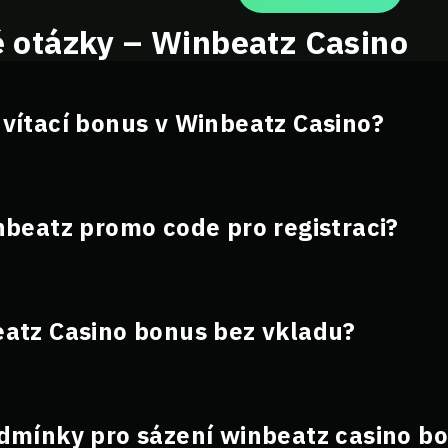
 otázky – Winbeatz Casino
vítací bonus v Winbeatz Casino?
nbeatz promo code pro registraci?
eatz Casino bonus bez vkladu?
odmínky pro sázení winbeatz casino b