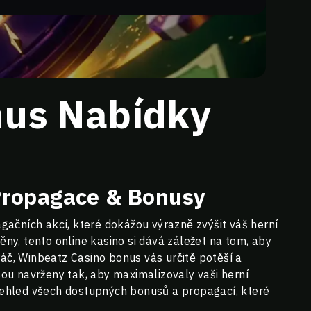
nus Nabídky
Propagace & Bonusy
ačních akcí, které dokážou výrazně zvýšit váš herní
ěny, tento online kasino si dává záležet na tom, aby
áč, Winbeatz Casino bonus vás určitě potěší a
ou navrženy tak, aby maximalizovaly vaši herní
přehled všech dostupných bonusů a propagací, které