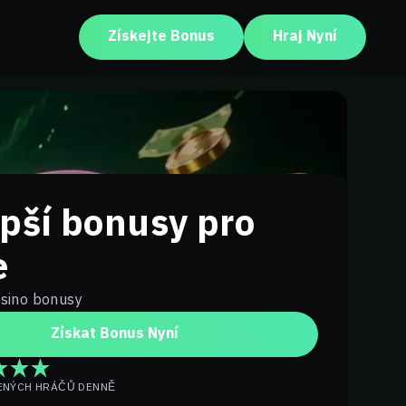
Získejte Bonus
Hraj Nyní
epší bonusy pro
e
asino bonusy
Získat Bonus Nyní
ENÝCH HRÁČŮ DENNĚ