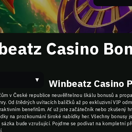
beatz Casino Bo
Winbeatz Casino 
čům v České republice neuvěřitelnou škálu bonusů a propag
hry. Od štědrých uvítacích balíčků až po exkluzivní VIP odm
raktivním benefitům. Ať už jste začátečník nebo zkušený hr
dky na prozkoumání široké nabídky her. Všechny bonusy js
dá sázka bude vzrušující. Pojďme se podívat na kompletní 
í.