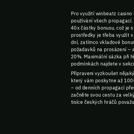
Pro využití winbeatz casino
používání všech propagací.
40x částky bonusu, což je 
prostředky je třeba využít 
dní, zatímco vkladové bonus
požadavků na prosázení – a
20%. Maximální sázka při h
podmínkách najdete v sekci
Připraveni vyzkoušet nějaký
který vám poskytne až 1000
– od denních propagací přes
začněte svou cestu za velk
tisíce českých hráčů považu