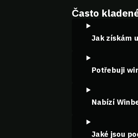
Často kladené
Jak získám u
Potřebuji wi
Nabízí Winb
Jaké jsou p