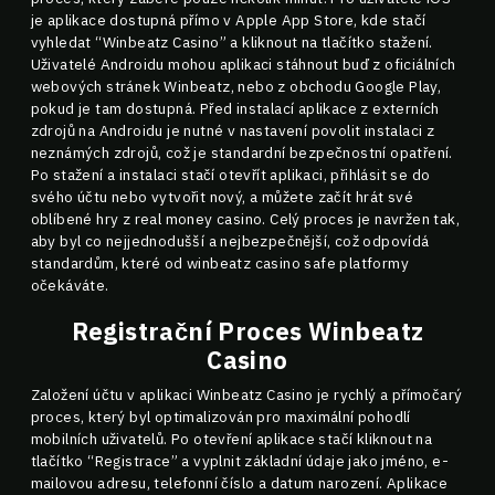
je aplikace dostupná přímo v Apple App Store, kde stačí
vyhledat “Winbeatz Casino” a kliknout na tlačítko stažení.
Uživatelé Androidu mohou aplikaci stáhnout buď z oficiálních
webových stránek Winbeatz, nebo z obchodu Google Play,
pokud je tam dostupná. Před instalací aplikace z externích
zdrojů na Androidu je nutné v nastavení povolit instalaci z
neznámých zdrojů, což je standardní bezpečnostní opatření.
Po stažení a instalaci stačí otevřít aplikaci, přihlásit se do
svého účtu nebo vytvořit nový, a můžete začít hrát své
oblíbené hry z real money casino. Celý proces je navržen tak,
aby byl co nejjednodušší a nejbezpečnější, což odpovídá
standardům, které od winbeatz casino safe platformy
očekáváte.
Registrační Proces Winbeatz
Casino
Založení účtu v aplikaci Winbeatz Casino je rychlý a přímočarý
proces, který byl optimalizován pro maximální pohodlí
mobilních uživatelů. Po otevření aplikace stačí kliknout na
tlačítko “Registrace” a vyplnit základní údaje jako jméno, e-
mailovou adresu, telefonní číslo a datum narození. Aplikace