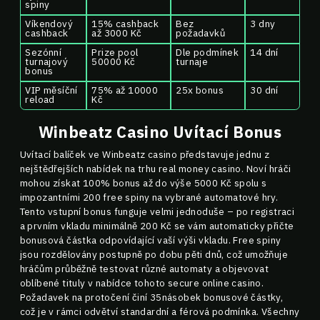
spiny
Víkendový
15% cashback
Bez
3 dny
cashback
až 3000 Kč
požadavků
Sezónní
Prize pool
Dle podmínek
14 dní
turnajový
50000 Kč
turnaje
bonus
VIP měsíční
75% až 10000
25x bonus
30 dní
reload
Kč
Winbeatz Casino Uvítací Bonus
Uvítací balíček ve Winbeatz casino představuje jednu z
nejštědřejších nabídek na trhu real money casino. Noví hráči
mohou získat 100% bonus až do výše 5000 Kč spolu s
impozantními 200 free spiny na vybrané automatové hry.
Tento vstupní bonus funguje velmi jednoduše – po registraci
a prvním vkladu minimálně 200 Kč se vám automaticky přičte
bonusová částka odpovídající vaší výši vkladu. Free spiny
jsou rozdělovány postupně po dobu pěti dnů, což umožňuje
hráčům průběžně testovat různé automaty a objevovat
oblíbené tituly v nabídce tohoto secure online casino.
Požadavek na protočení činí 35násobek bonusové částky,
což je v rámci odvětví standardní a férová podmínka. Všechny