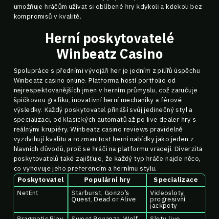
umožňuje hráčům užívat si oblíbené hry kdykoli a kdekoli bez
kompromisů v kvalitě.
Herní poskytovatelé
Winbeatz Casino
Spolupráce s předními vývojáři her je jedním z pilířů úspěchu
Winbeatz casino online. Platforma hostí portfolio od
nejrespektovanějších jmen v herním průmyslu, což zaručuje
špičkovou grafiku, inovativní herní mechaniky a férové
výsledky. Každý poskytovatel přináší svůj jedinečný styl a
specializaci, od klasických automatů až po live dealer hry s
reálnými krupiéry. Winbeatz casino reviews pravidelně
vyzdvihují kvalitu a rozmanitost herní nabídky jako jeden z
hlavních důvodů, proč se hráči na platformu vracejí. Diverzita
poskytovatelů také zajišťuje, že každý typ hráče najde něco,
co vyhovuje jeho preferencím a hernímu stylu.
Poskytovatel
Populární hry
Specializace
NetEnt
Starburst, Gonzo’s
Videosloty,
Quest, Dead or Alive
progresivní
jackpoty
Pragmatic Play
Sweet Bonanza, Wolf
Sloty, live