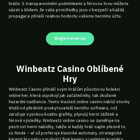
hráče. S transparentními podmínkami a férovou hrou můžete
sázet s klidem, že vaše prostředky jsou v bezpečí a každá
propagace přináší reálnou hodnotu vašemu hernímu účtu.
Registrovat se
Winbeatz Casino Oblíbené
Hry
Winbeatz Casino přináší svým hráčům působivou kolekci
online her, která uspokojí jak začátečníky, tak zkušené
hazardní nadšence. Tento trusted online casino nabízí stovky
titulů od předních poskytovatelů herního softwaru, což
zaručuje vysokou kvalitu grafiky, plynulý herní zážitek a
férové výsledky. Winbeatz online casino se zaměřuje na
pestrost herní nabídky, takže si každý hráč najde přesně to,
co hledá – ať už preferuje klasické automaty, strategické
karetní hry nebo vzrušující živé kasino s reálnými krupiéry.