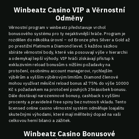
Winbeatz Casino VIP a Věrnostní
Odměny
Věrnostní program v winbeatz představuje vrchol
bonusového systému pro ty nejaktivnější hráče. Program je
rozdělen do několika úrovní – od Bronze přes Silver a Gold až
po prestižní Platinum a Diamond level. S každou sázkou
sbíráte věrnostní body, které vás posouvají výše v hierarchii
a odemykají lepší výhody. VIP hráči získávají přístup k
exkluzivním reload bonusům s nižšími požadavky na
protočení, osobnímu account managerovi, rychlejším
výběrům a vyšším výběrovým limitům. Diamond členové
mohou využívat měsíční reload bonus až 75% do výše 10000
Kč s požadavkem na protočení pouhých 25násobek bonusu.
Dále dostávají narozeninové bonusy, cashback s vyššími
procenty a pravidelné free spiny bez nutnosti vkladu. Tento
licensed online casino věrnostní systém odměňuje loajalitu
skutečnými výhodami, které mají měřitelný dopad na vaši
celkovou herní bilanci a zážitek.
Winbeatz Casino Bonusové