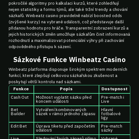
pokročilé algoritmy pro kalkulaci kurzů, které zohledňují
nejen statistiky a formu týmů, ale také tržní trendy a chování
sázkařů. Winbeatz casino pravidelně nabízí boosted odds
(zvýšené kurzy) na vybrané události, což představuje další
přidanou hodnotu pro hráče. Transparentní zobrazení kurzů a
jejich historických změn umožňuje sázkařům činit informovaná
rozhodnutí a maximalizovat potenciální výhry při zachování
odpovědného přístupu k sázení.
Sázkové Funkce Winbeatz Casino
Winbeatz platforma disponuje širokým spektrem moderních
funkcí, které zlepšují celkovou sázkařskou zkušenost a
poskytují větší kontrolu nad sázkami.
Funkce
Popis
Dostupnost
Cash Out
Možnost vyplatit sázku před
Pre-match i
koncem události
Live
Bet
Vytváření kombinovaných
Hlavní
Builder
sázek v rámci jednoho zápasu
fotbalové
ligy
Edit Bet
Úprava tiketu před započetím
Pre-match
události
sázky
Live
Sledování živých zápasů přímo
Vybrané