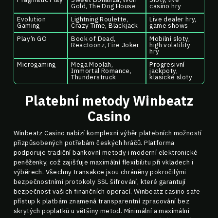
Gold, The Dog House
casino hry
Evolution
Lightning Roulette,
Live dealer hry,
Gaming
Crazy Time, Blackjack
game shows
Play’n GO
Book of Dead,
Mobilní sloty,
Reactoonz, Fire Joker
high volatility
hry
Microgaming
Mega Moolah,
Progresivní
Immortal Romance,
jackpoty,
Thunderstruck
klasické sloty
Platební metody Winbeatz
Casino
Winbeatz Casino nabízí komplexní výběr platebních možností
přizpůsobených potřebám českých hráčů. Platforma
podporuje tradiční bankovní metody i moderní elektronické
peněženky, což zajišťuje maximální flexibilitu při vkladech i
výběrech. Všechny transakce jsou chráněny pokročilými
bezpečnostními protokoly SSL šifrování, které garantují
bezpečnost vašich finančních operací. Winbeatz casino safe
přístup k platbám znamená transparentní zpracování bez
skrytých poplatků u většiny metod. Minimální a maximální