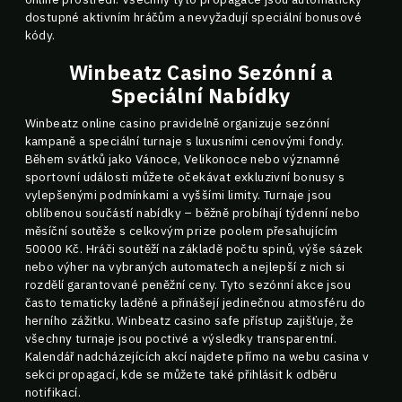
dostupné aktivním hráčům a nevyžadují speciální bonusové
kódy.
Winbeatz Casino Sezónní a
Speciální Nabídky
Winbeatz online casino pravidelně organizuje sezónní
kampaně a speciální turnaje s luxusními cenovými fondy.
Během svátků jako Vánoce, Velikonoce nebo významné
sportovní události můžete očekávat exkluzivní bonusy s
vylepšenými podmínkami a vyššími limity. Turnaje jsou
oblíbenou součástí nabídky – běžně probíhají týdenní nebo
měsíční soutěže s celkovým prize poolem přesahujícím
50000 Kč. Hráči soutěží na základě počtu spinů, výše sázek
nebo výher na vybraných automatech a nejlepší z nich si
rozdělí garantované peněžní ceny. Tyto sezónní akce jsou
často tematicky laděné a přinášejí jedinečnou atmosféru do
herního zážitku. Winbeatz casino safe přístup zajišťuje, že
všechny turnaje jsou poctivé a výsledky transparentní.
Kalendář nadcházejících akcí najdete přímo na webu casina v
sekci propagací, kde se můžete také přihlásit k odběru
notifikací.