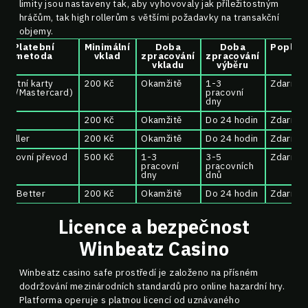
limity jsou nastaveny tak, aby vyhovovaly jak příležitostným
hráčům, tak high rollerům s většími požadavky na transakční
objemy.
Platební
Minimální
Doba
Doba
Poplat
metoda
vklad
zpracování
zpracování
vkladu
výběru
reditní karty
200 Kč
Okamžitě
1-3
Zdarma
Visa/Mastercard)
pracovní
dny
krill
200 Kč
Okamžitě
Do 24 hodin
Zdarma
eteller
200 Kč
Okamžitě
Do 24 hodin
Zdarma
ankovní převod
500 Kč
1-3
3-5
Zdarma
pracovní
pracovních
dny
dnů
uchBetter
200 Kč
Okamžitě
Do 24 hodin
Zdarma
Licence a bezpečnost
Winbeatz Casino
Winbeatz casino safe prostředí je založeno na přísném
dodržování mezinárodních standardů pro online hazardní hry.
Platforma operuje s platnou licencí od uznávaného