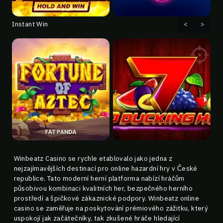
Instant Win
<
>
Play now
Play now
Winbeatz Casino se rychle etablovalo jako jedna z
Play now
Play now
nejzajímavějších destinací pro online hazardní hry v České
republice. Tato moderní herní platforma nabízí hráčům
působivou kombinaci kvalitních her, bezpečného herního
prostředí a špičkové zákaznické podpory. Winbeatz online
casino se zaměřuje na poskytování prémiového zážitku, který
uspokojí jak začátečníky, tak zkušené hráče hledající