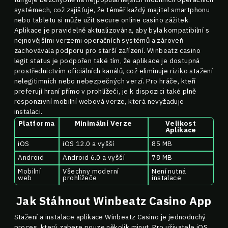
systémech, což zajišťuje, že téměř každý majitel smartphonu
nebo tabletu si může užít secure online casino zážitek.
Aplikace je pravidelně aktualizována, aby byla kompatibilní s
nejnovějšími verzemi operačních systémů a zároveň
zachovávala podporu pro starší zařízení. Winbeatz casino
legit status je podpořen také tím, že aplikace je dostupná
prostřednictvím oficiálních kanálů, což eliminuje riziko stažení
nelegitimních nebo nebezpečných verzí. Pro hráče, kteří
preferují hraní přímo v prohlížeči, je k dispozici také plně
responzivní mobilní webová verze, která nevyžaduje
instalaci.
Platforma
Minimální Verze
Velikost
Aplikace
iOS
iOS 12.0 a vyšší
85 MB
Android
Android 6.0 a vyšší
78 MB
Mobilní
Všechny moderní
Není nutná
web
prohlížeče
instalace
Jak Stáhnout Winbeatz Casino App
Stažení a instalace aplikace Winbeatz Casino je jednoduchý
proces, který zabere pouze několik minut. Pro uživatele iOS