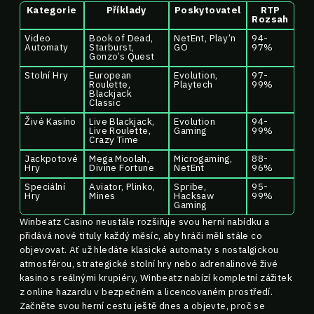
Kategorie
Příklady
Poskytovatel
RTP
Rozsah
Video
Book of Dead,
NetEnt, Play’n
94-
Automaty
Starburst,
GO
97%
Gonzo’s Quest
Stolní Hry
European
Evolution,
97-
Roulette,
Playtech
99%
Blackjack
Classic
Živé Kasino
Live Blackjack,
Evolution
94-
Live Roulette,
Gaming
99%
Crazy Time
Jackpotové
Mega Moolah,
Microgaming,
88-
Hry
Divine Fortune
NetEnt
96%
Speciální
Aviator, Plinko,
Spribe,
95-
Hry
Mines
Hacksaw
99%
Gaming
Winbeatz Casino neustále rozšiřuje svou herní nabídku a
přidává nové tituly každý měsíc, aby hráči měli stále co
objevovat. Ať už hledáte klasické automaty s nostalgickou
atmosférou, strategické stolní hry nebo adrenalinové živé
kasino s reálnými krupiéry, Winbeatz nabízí kompletní zážitek
z online hazardu v bezpečném a licencovaném prostředí.
Začněte svou herní cestu ještě dnes a objevte, proč se