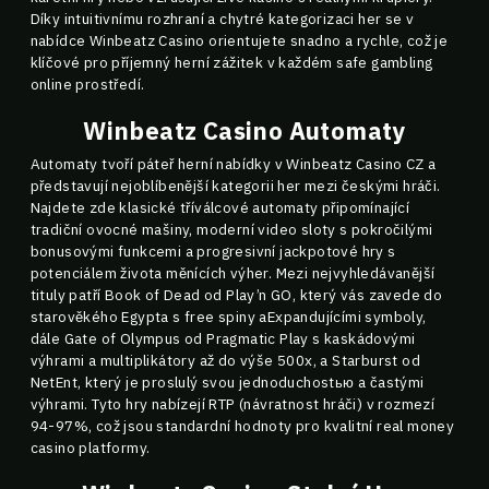
Díky intuitivnímu rozhraní a chytré kategorizaci her se v
nabídce Winbeatz Casino orientujete snadno a rychle, což je
klíčové pro příjemný herní zážitek v každém safe gambling
online prostředí.
Winbeatz Casino Automaty
Automaty tvoří páteř herní nabídky v Winbeatz Casino CZ a
představují nejoblíbenější kategorii her mezi českými hráči.
Najdete zde klasické tříválcové automaty připomínající
tradiční ovocné mašiny, moderní video sloty s pokročilými
bonusovými funkcemi a progresivní jackpotové hry s
potenciálem života měnících výher. Mezi nejvyhledávanější
tituly patří Book of Dead od Play’n GO, který vás zavede do
starověkého Egypta s free spiny aExpandujícími symboly,
dále Gate of Olympus od Pragmatic Play s kaskádovými
výhrami a multiplikátory až do výše 500x, a Starburst od
NetEnt, který je proslulý svou jednoduchostью a častými
výhrami. Tyto hry nabízejí RTP (návratnost hráči) v rozmezí
94-97%, což jsou standardní hodnoty pro kvalitní real money
casino platformy.