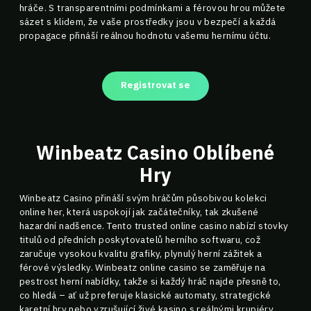
hráče. S transparentními podmínkami a férovou hrou můžete
sázet s klidem, že vaše prostředky jsou v bezpečí a každá
propagace přináší reálnou hodnotu vašemu hernímu účtu.
Registrovat se
Winbeatz Casino Oblíbené
Hry
Winbeatz Casino přináší svým hráčům působivou kolekci
online her, která uspokojí jak začátečníky, tak zkušené
hazardní nadšence. Tento trusted online casino nabízí stovky
titulů od předních poskytovatelů herního softwaru, což
zaručuje vysokou kvalitu grafiky, plynulý herní zážitek a
férové výsledky. Winbeatz online casino se zaměřuje na
pestrost herní nabídky, takže si každý hráč najde přesně to,
co hledá – ať už preferuje klasické automaty, strategické
karetní hry nebo vzrušující živé kasino s reálnými krupiéry.