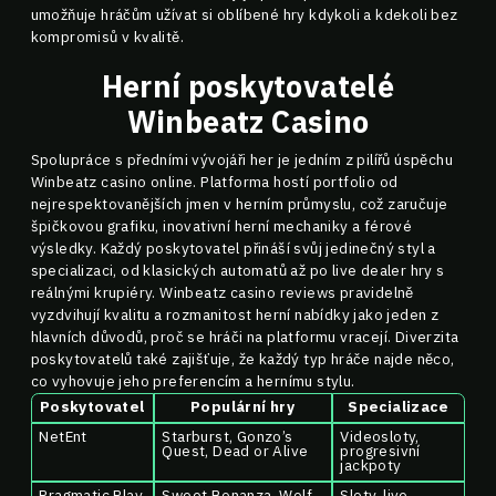
umožňuje hráčům užívat si oblíbené hry kdykoli a kdekoli bez
kompromisů v kvalitě.
Herní poskytovatelé
Winbeatz Casino
Spolupráce s předními vývojáři her je jedním z pilířů úspěchu
Winbeatz casino online. Platforma hostí portfolio od
nejrespektovanějších jmen v herním průmyslu, což zaručuje
špičkovou grafiku, inovativní herní mechaniky a férové
výsledky. Každý poskytovatel přináší svůj jedinečný styl a
specializaci, od klasických automatů až po live dealer hry s
reálnými krupiéry. Winbeatz casino reviews pravidelně
vyzdvihují kvalitu a rozmanitost herní nabídky jako jeden z
hlavních důvodů, proč se hráči na platformu vracejí. Diverzita
poskytovatelů také zajišťuje, že každý typ hráče najde něco,
co vyhovuje jeho preferencím a hernímu stylu.
Poskytovatel
Populární hry
Specializace
NetEnt
Starburst, Gonzo’s
Videosloty,
Quest, Dead or Alive
progresivní
jackpoty
Pragmatic Play
Sweet Bonanza, Wolf
Sloty, live