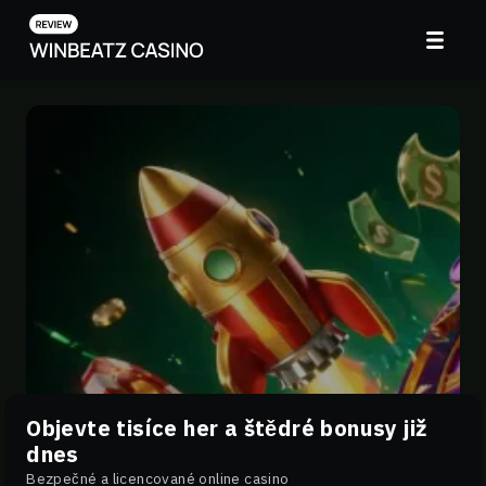
Objevte tisíce her a štědré bonusy již
dnes
Bezpečné a licencované online casino