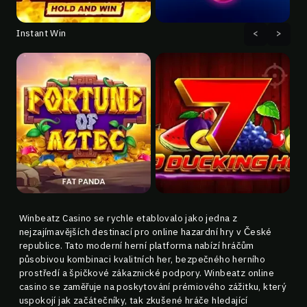
Instant Win
<
>
Play now
Play now
Winbeatz Casino se rychle etablovalo jako jedna z
Play now
Play now
nejzajímavějších destinací pro online hazardní hry v České
republice. Tato moderní herní platforma nabízí hráčům
působivou kombinaci kvalitních her, bezpečného herního
prostředí a špičkové zákaznické podpory. Winbeatz online
casino se zaměřuje na poskytování prémiového zážitku, který
uspokojí jak začátečníky, tak zkušené hráče hledající