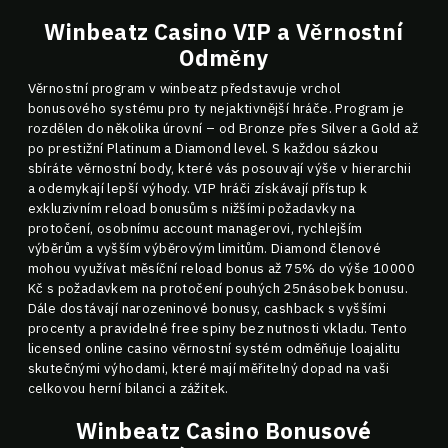
Winbeatz Casino VIP a Věrnostní
Odměny
Věrnostní program v winbeatz představuje vrchol
bonusového systému pro ty nejaktivnější hráče. Program je
rozdělen do několika úrovní – od Bronze přes Silver a Gold až
po prestižní Platinum a Diamond level. S každou sázkou
sbíráte věrnostní body, které vás posouvají výše v hierarchii
a odemykají lepší výhody. VIP hráči získávají přístup k
exkluzivním reload bonusům s nižšími požadavky na
protočení, osobnímu account managerovi, rychlejším
výběrům a vyšším výběrovým limitům. Diamond členové
mohou využívat měsíční reload bonus až 75% do výše 10000
Kč s požadavkem na protočení pouhých 25násobek bonusu.
Dále dostávají narozeninové bonusy, cashback s vyššími
procenty a pravidelné free spiny bez nutnosti vkladu. Tento
licensed online casino věrnostní systém odměňuje loajalitu
skutečnými výhodami, které mají měřitelný dopad na vaši
celkovou herní bilanci a zážitek.
Winbeatz Casino Bonusové