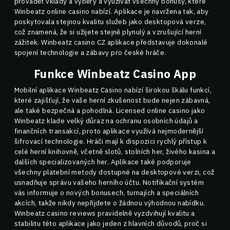
provádět vklady a výběry a využívat všechny bonusy, které
Winbeatz online casino nabízí. Aplikace je navržena tak, aby
poskytovala stejnou kvalitu služeb jako desktopová verze,
což znamená, že si užijete stejně plynulý a vzrušující herní
zážitek. Winbeatz casino CZ aplikace představuje dokonalé
spojení technologie a zábavy pro české hráče.
Funkce Winbeatz Casino App
Mobilní aplikace Winbeatz Casino nabízí širokou škálu funkcí,
které zajišťují, že vaše herní zkušenost bude nejen zábavná,
ale také bezpečná a pohodlná. Licensed online casino jako
Winbeatz klade velký důraz na ochranu osobních údajů a
finančních transakcí, proto aplikace využívá nejmodernější
šifrovací technologie. Hráči mají k dispozici rychlý přístup k
celé herní knihovně, včetně slotů, stolních her, živého kasina a
dalších specializovaných her. Aplikace také podporuje
všechny platební metody dostupné na desktopové verzi, což
usnadňuje správu vašeho herního účtu. Notifikační systém
vás informuje o nových bonusech, turnajích a speciálních
akcích, takže nikdy nepřijdete o žádnou výhodnou nabídku.
Winbeatz casino reviews pravidelně vyzdvihují kvalitu a
stabilitu této aplikace jako jeden z hlavních důvodů, proč si